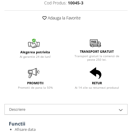
Cod Produs:
10045-3
Adauga la Favorite
TRANSPORT GRATUIT
Alegerea potrivita
Transport gratuit la comenzi de
Ai garantie 24 de luni!
peste 250 lei.
PROMOTII
RETUR
Promotii de pana la 50%
Ai 14 zile sa returnezi produsul
Descriere
Functii
Afisare data