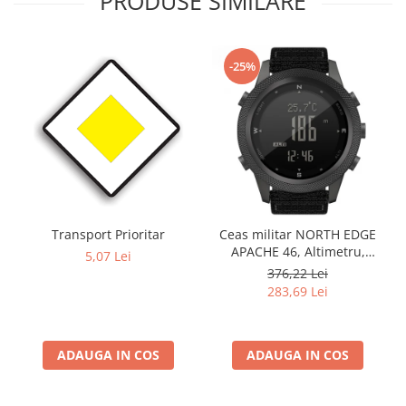
PRODUSE SIMILARE
-25%
Transport Prioritar
Ceas militar NORTH EDGE
APACHE 46, Altimetru,
5,07 Lei
Barometru, Cronometru,
376,22 Lei
Termometru, Pedometru,
283,69 Lei
Busola
ADAUGA IN COS
ADAUGA IN COS