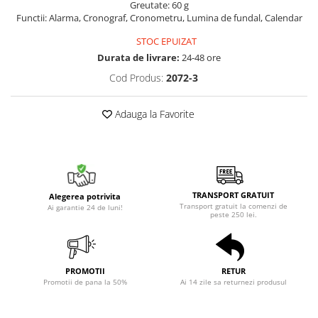
Greutate: 60 g
Functii: Alarma, Cronograf, Cronometru, Lumina de fundal, Calendar
STOC EPUIZAT
Durata de livrare:
24-48 ore
Cod Produs:
2072-3
Adauga la Favorite
TRANSPORT GRATUIT
Alegerea potrivita
Transport gratuit la comenzi de
Ai garantie 24 de luni!
peste 250 lei.
PROMOTII
RETUR
Promotii de pana la 50%
Ai 14 zile sa returnezi produsul