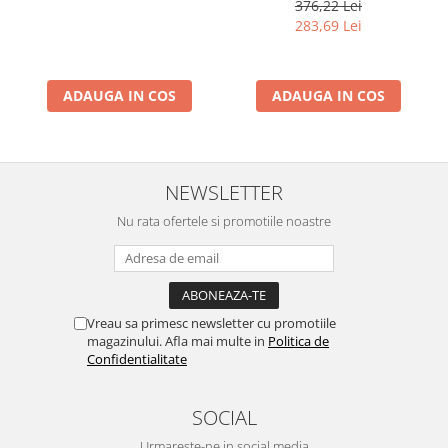
Barometru, Cronometru,
376,22 Lei
Termometru, Pedometru,
283,69 Lei
Busola
ADAUGA IN COS
ADAUGA IN COS
NEWSLETTER
Nu rata ofertele si promotiile noastre
Vreau sa primesc newsletter cu promotiile
magazinului. Afla mai multe in
Politica de
Confidentialitate
SOCIAL
Urmareste-ne in social media