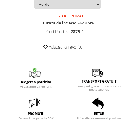
STOC EPUIZAT
Durata de livrare:
24-48 ore
Cod Produs:
2875-1
Adauga la Favorite
TRANSPORT GRATUIT
Alegerea potrivita
Transport gratuit la comenzi de
Ai garantie 24 de luni!
peste 250 lei.
PROMOTII
RETUR
Promotii de pana la 50%
Ai 14 zile sa returnezi produsul