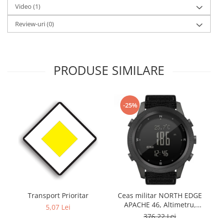
Video
(1)
Review-uri
(0)
PRODUSE SIMILARE
-25%
Transport Prioritar
Ceas militar NORTH EDGE
APACHE 46, Altimetru,
5,07 Lei
Barometru, Cronometru,
376,22 Lei