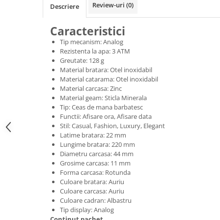
Review-uri
(0)
Descriere
Caracteristici
Tip mecanism: Analog
Rezistenta la apa: 3 ATM
Greutate: 128 g
Material bratara: Otel inoxidabil
Material catarama: Otel inoxidabil
Material carcasa: Zinc
Material geam: Sticla Minerala
Tip: Ceas de mana barbatesc
Functii: Afisare ora, Afisare data
Stil: Casual, Fashion, Luxury, Elegant
Latime bratara: 22 mm
Lungime bratara: 220 mm
Diametru carcasa: 44 mm
Grosime carcasa: 11 mm
Forma carcasa: Rotunda
Culoare bratara: Auriu
Culoare carcasa: Auriu
Culoare cadran: Albastru
Tip display: Analog
Continut pachet