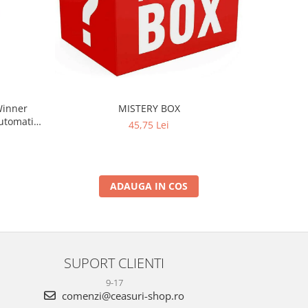
-34%
Winner
MISTERY BOX
Ceas de 
Automatic
Afisaj Digi
45,75 Lei
t
ADAUGA IN COS
SUPORT CLIENTI
9-17
comenzi@ceasuri-shop.ro