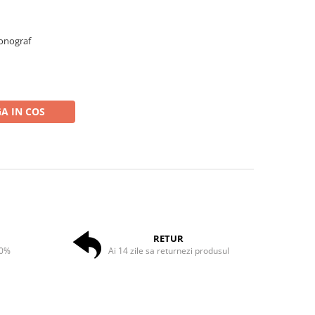
ronograf
A IN COS
RETUR
50%
Ai 14 zile sa returnezi produsul