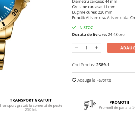
Diametru carcasa: 44 mm
Grosime carcasa: 11 mm
Lugime curea: 220 mm
Functii: Afisare ora, Afisare data, C
IN STOC
Durata de livrare:
24-48 ore
ADAUG
Cod Produs:
2589-1
Adauga la Favorite
TRANSPORT GRATUIT
PROMOTII
Transport gratuit la comenzi de peste
Promotii de pana la 
250 lei.