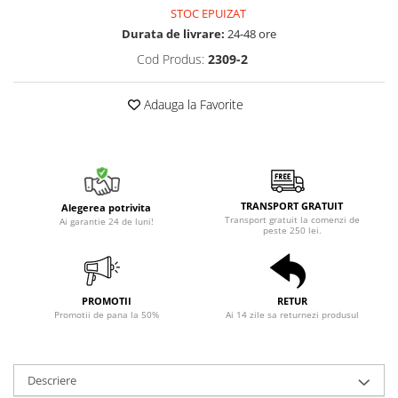
STOC EPUIZAT
Durata de livrare:
24-48 ore
Cod Produs:
2309-2
Adauga la Favorite
TRANSPORT GRATUIT
Alegerea potrivita
Transport gratuit la comenzi de
Ai garantie 24 de luni!
peste 250 lei.
PROMOTII
RETUR
Promotii de pana la 50%
Ai 14 zile sa returnezi produsul
Descriere