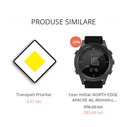
PRODUSE SIMILARE
-25%
Transport Prioritar
Ceas militar NORTH EDGE
APACHE 46, Altimetru,
5,07 Lei
Barometru, Cronometru,
376,22 Lei
Termometru, Pedometru,
283,69 Lei
Busola