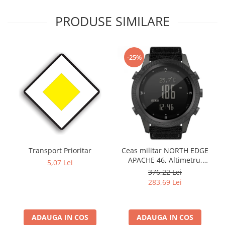
PRODUSE SIMILARE
-25%
Transport Prioritar
Ceas militar NORTH EDGE
APACHE 46, Altimetru,
5,07 Lei
Barometru, Cronometru,
376,22 Lei
Termometru, Pedometru,
283,69 Lei
Busola
ADAUGA IN COS
ADAUGA IN COS