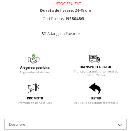
STOC EPUIZAT
Durata de livrare:
24-48 ore
Cod Produs:
NF8048G
Adauga la Favorite
TRANSPORT GRATUIT
Alegerea potrivita
Transport gratuit la comenzi de
Ai garantie 24 de luni!
peste 250 lei.
PROMOTII
RETUR
Promotii de pana la 50%
Ai 14 zile sa returnezi produsul
Descriere