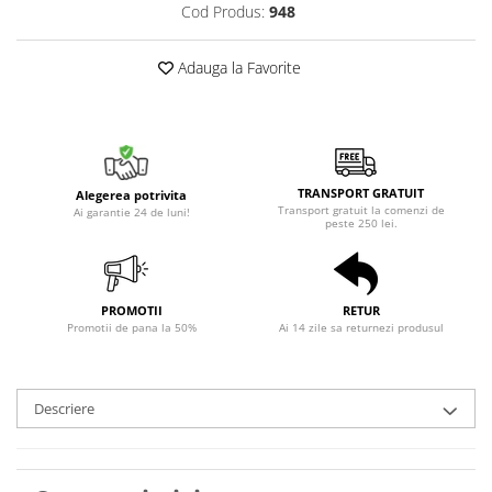
Cod Produs:
948
Adauga la Favorite
TRANSPORT GRATUIT
Alegerea potrivita
Transport gratuit la comenzi de
Ai garantie 24 de luni!
peste 250 lei.
PROMOTII
RETUR
Promotii de pana la 50%
Ai 14 zile sa returnezi produsul
Descriere