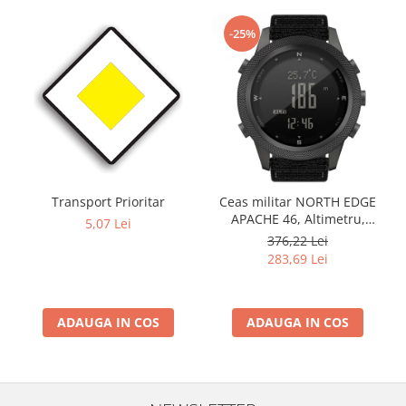
-25%
Transport Prioritar
Ceas militar NORTH EDGE
APACHE 46, Altimetru,
5,07 Lei
Barometru, Cronometru,
376,22 Lei
Termometru, Pedometru,
283,69 Lei
Busola
ADAUGA IN COS
ADAUGA IN COS