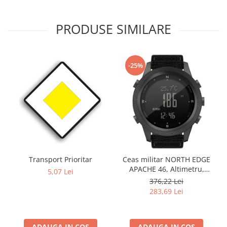
PRODUSE SIMILARE
-25%
Transport Prioritar
Ceas militar NORTH EDGE
APACHE 46, Altimetru,
5,07 Lei
Barometru, Cronometru,
376,22 Lei
Termometru, Pedometru,
283,69 Lei
Busola
ADAUGA IN COS
ADAUGA IN COS