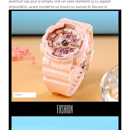
aventuri sau pur și simplu vrei un ceas rezistent și cu aspect
impunător, acest model te va însoți cu succes în fiecare zi.