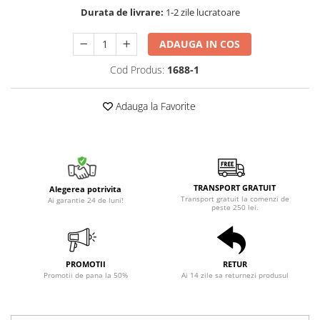
Durata de livrare:
1-2 zile lucratoare
ADAUGA IN COS
Cod Produs:
1688-1
Adauga la Favorite
TRANSPORT GRATUIT
Alegerea potrivita
Transport gratuit la comenzi de
Ai garantie 24 de luni!
peste 250 lei.
PROMOTII
RETUR
Promotii de pana la 50%
Ai 14 zile sa returnezi produsul