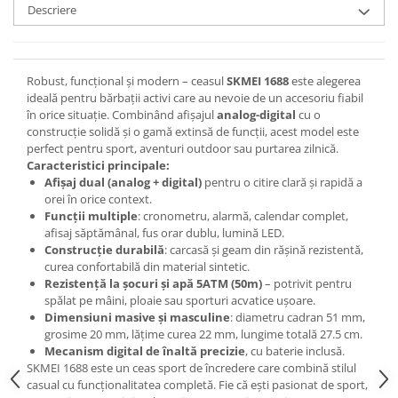
Descriere
Robust, funcțional și modern – ceasul
SKMEI 1688
este alegerea
ideală pentru bărbații activi care au nevoie de un accesoriu fiabil
în orice situație. Combinând afișajul
analog-digital
cu o
construcție solidă și o gamă extinsă de funcții, acest model este
perfect pentru sport, aventuri outdoor sau purtarea zilnică.
Caracteristici principale:
Afișaj dual (analog + digital)
pentru o citire clară și rapidă a
orei în orice context.
Funcții multiple
: cronometru, alarmă, calendar complet,
afisaj săptămânal, fus orar dublu, lumină LED.
Construcție durabilă
: carcasă și geam din rășină rezistentă,
curea confortabilă din material sintetic.
Rezistență la șocuri și apă 5ATM (50m)
– potrivit pentru
spălat pe mâini, ploaie sau sporturi acvatice ușoare.
Dimensiuni masive și masculine
: diametru cadran 51 mm,
grosime 20 mm, lățime curea 22 mm, lungime totală 27.5 cm.
Mecanism digital de înaltă precizie
, cu baterie inclusă.
SKMEI 1688 este un ceas sport de încredere care combină stilul
casual cu funcționalitatea completă. Fie că ești pasionat de sport,