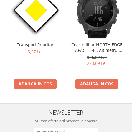
Transport Prioritar
Ceas militar NORTH EDGE
APACHE 46, Altimetru,
5,07 Lei
Barometru, Cronometru,
376,22 Lei
Termometru, Pedometru,
283,69 Lei
Busola
ADAUGA IN COS
ADAUGA IN COS
NEWSLETTER
Nu rata ofertele si promotiile noastre