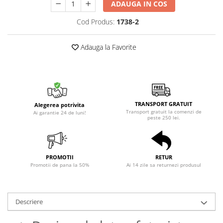
ADAUGA IN COS
Cod Produs:
1738-2
Adauga la Favorite
TRANSPORT GRATUIT
Alegerea potrivita
Transport gratuit la comenzi de
Ai garantie 24 de luni!
peste 250 lei.
PROMOTII
RETUR
Promotii de pana la 50%
Ai 14 zile sa returnezi produsul
Descriere