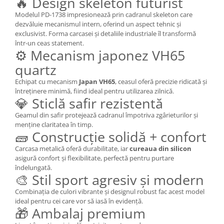
🔥 Design skeleton futurist
Modelul PD-1738 impresionează prin cadranul skeleton care
dezvăluie mecanismul intern, oferind un aspect tehnic și
exclusivist. Forma carcasei și detaliile industriale îl transformă
într-un ceas statement.
⚙️ Mecanism japonez VH65
quartz
Echipat cu mecanism
Japan VH65
, ceasul oferă precizie ridicată și
întreținere minimă, fiind ideal pentru utilizarea zilnică.
💎 Sticlă safir rezistentă
Geamul din safir protejează cadranul împotriva zgârieturilor și
menține claritatea în timp.
🧱 Construcție solidă + confort
Carcasa metalică oferă durabilitate, iar
cureaua din silicon
asigură confort și flexibilitate, perfectă pentru purtare
îndelungată.
🎨 Stil sport agresiv și modern
Combinația de culori vibrante și designul robust fac acest model
ideal pentru cei care vor să iasă în evidență.
🎁 Ambalaj premium