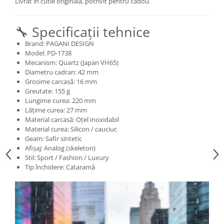
Livrat în cutie originală, potrivit pentru cadou.
🔧 Specificații tehnice
Brand: PAGANI DESIGN
Model: PD-1738
Mecanism: Quartz (Japan VH65)
Diametru cadran: 42 mm
Grosime carcasă: 16 mm
Greutate: 155 g
Lungime curea: 220 mm
Lățime curea: 27 mm
Material carcasă: Oțel inoxidabil
Material curea: Silicon / cauciuc
Geam: Safir sintetic
Afișaj: Analog (skeleton)
Stil: Sport / Fashion / Luxury
Tip închidere: Cataramă