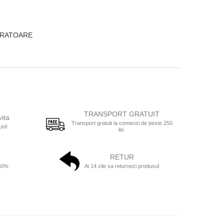
CRATOARE
TRANSPORT GRATUIT
vita
Transport gratuit la comenzi de peste 250
uni!
lei.
RETUR
 50%
Ai 14 zile sa returnezi produsul