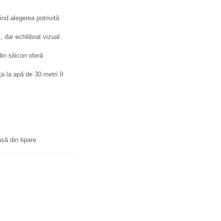
ind alegerea potrivită
 dar echilibrat vizual.
n silicon oferă
ța la apă de 30 metri îl
să din tipare.