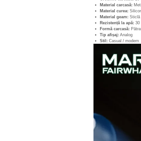
Material carcasă:
Met
Material curea:
Silicon
Material geam:
Sticlă
Rezistență la apă:
30 
Formă carcasă:
Pătra
Tip afișaj:
Analog
Stil:
Casual / modern