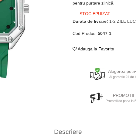
pentru purtare zilnică.
STOC EPUIZAT
Durata de livrare:
1-2 ZILE LU
Cod Produs:
5047-1
Adauga la Favorite
Alegerea potri
Ai garantie 24 de l
PROMOTII
Promotii de pana la
Descriere