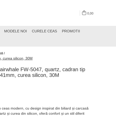
0,00
MODELE NOI
CURELE CEAS
PROMOTII
ti /
, curea silicon, 30M
irwhale FW-5047, quartz, cadran tip
ă 41mm, curea silicon, 30M
eas modern, cu design inspirat din biliard și carcasă
 și curea din silicon, oferă confort și un stil diferit