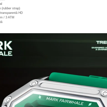
al
 (rubber strap)
 transparentă HD
m / 3 ATM
tă