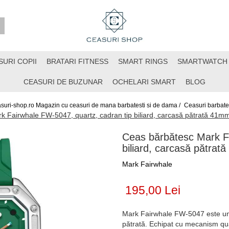
SURI COPII
BRATARI FITNESS
SMART RINGS
SMARTWATCH
CEASURI DE BUZUNAR
OCHELARI SMART
BLOG
suri-shop.ro Magazin cu ceasuri de mana barbatesti si de dama /
Ceasuri barbates
 Fairwhale FW-5047, quartz, cadran tip biliard, carcasă pătrată 41mm
Ceas bărbătesc Mark Fa
biliard, carcasă pătrat
Mark Fairwhale
195,00 Lei
Mark Fairwhale FW-5047 este un c
pătrată. Echipat cu mecanism quartz