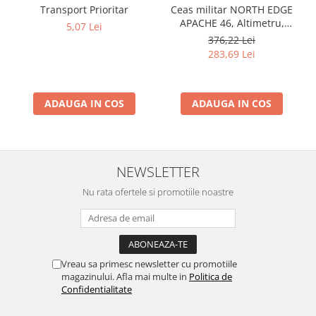
Transport Prioritar
Ceas militar NORTH EDGE
APACHE 46, Altimetru,
5,07 Lei
Barometru, Cronometru,
376,22 Lei
Termometru, Pedometru,
283,69 Lei
Busola
ADAUGA IN COS
ADAUGA IN COS
NEWSLETTER
Nu rata ofertele si promotiile noastre
Vreau sa primesc newsletter cu promotiile
magazinului. Afla mai multe in
Politica de
Confidentialitate