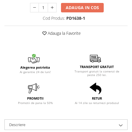
ADAUGA IN COS
Cod Produs:
PD1638-1
Adauga la Favorite
TRANSPORT GRATUIT
Alegerea potrivita
Transport gratuit la comenzi de
Ai garantie 24 de luni!
peste 250 lei.
PROMOTII
RETUR
Promotii de pana la 50%
Ai 14 zile sa returnezi produsul
Descriere