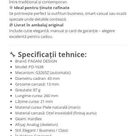
între tradițional și contemporan.
🎯
Ideal pentru ținute rafinate
Se potrivește perfect la outfituri business, smart-casual sau ocazii
speciale unde detaliile contează.
🎁
Livrat în ambalaj original
Include cutie elegantă, manual și card de garanție – alegere
excelentă pentru cadou.
🔧
Specificații tehnice:
Brand: PAGANI DESIGN
Model: PD-1638
Mecanism: G3265Z (automatic)
Diametru cadran: 43 mm
Grosime carcasă: 13 mm
Greutate: 87 g
Lungime curea: 260 mm
Lățime curea: 21 mm
Material curea: Piele naturală (maro)
Material carcasă: Oțel inoxidabil (finisaj auriu)
Geam: Hardlex
Afișaj: Analog (skeleton)
Stil: Elegant / Business / Clasic