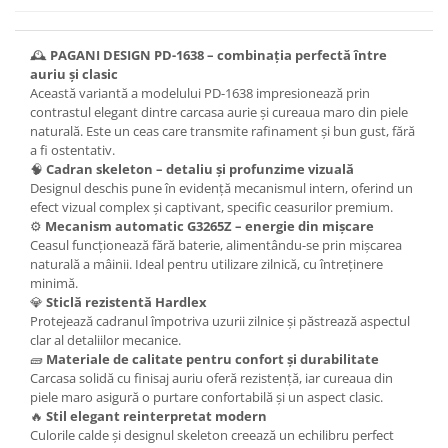
🕰️
PAGANI DESIGN PD-1638 – combinația perfectă între
auriu și clasic
Această variantă a modelului PD-1638 impresionează prin
contrastul elegant dintre carcasa aurie și cureaua maro din piele
naturală. Este un ceas care transmite rafinament și bun gust, fără
a fi ostentativ.
🧠
Cadran skeleton – detaliu și profunzime vizuală
Designul deschis pune în evidență mecanismul intern, oferind un
efect vizual complex și captivant, specific ceasurilor premium.
⚙️
Mecanism automatic G3265Z – energie din mișcare
Ceasul funcționează fără baterie, alimentându-se prin mișcarea
naturală a mâinii. Ideal pentru utilizare zilnică, cu întreținere
minimă.
💎
Sticlă rezistentă Hardlex
Protejează cadranul împotriva uzurii zilnice și păstrează aspectul
clar al detaliilor mecanice.
🧱
Materiale de calitate pentru confort și durabilitate
Carcasa solidă cu finisaj auriu oferă rezistență, iar cureaua din
piele maro asigură o purtare confortabilă și un aspect clasic.
🔥
Stil elegant reinterpretat modern
Culorile calde și designul skeleton creează un echilibru perfect