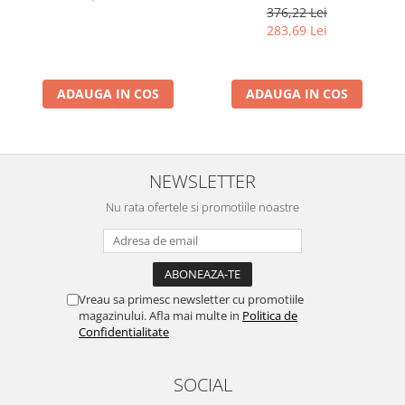
Barometru, Cronometru,
376,22 Lei
Termometru, Pedometru,
283,69 Lei
Busola
ADAUGA IN COS
ADAUGA IN COS
NEWSLETTER
Nu rata ofertele si promotiile noastre
Vreau sa primesc newsletter cu promotiile
magazinului. Afla mai multe in
Politica de
Confidentialitate
SOCIAL