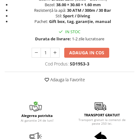
Bezel:
38.00 × 30.60 × 1.60 mm
Rezistență la apă:
30 ATM / 300m / 30 Bar
Stil:
Sport / Diving
Pachet:
Gift box, tag, garanție, manual
IN STOC
Durata de livrare:
1-2 zile lucratoare
ADAUGA IN COS
Cod Produs:
SD1953-3
Adauga la Favorite
TRANSPORT GRATUIT
Alegerea potrivita
Transport gratuit la comenzi de
Ai garantie 24 de luni!
peste 250 lei.