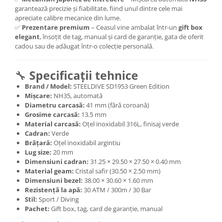
garantează precizie și fiabilitate, fiind unul dintre cele mai
apreciate calibre mecanice din lume.
✅
Prezentare premium
– Ceasul vine ambalat într-un
gift box
elegant
, însoțit de tag, manual și card de garanție, gata de oferit
cadou sau de adăugat într-o colecție personală.
🔧
Specificații tehnice
Brand / Model:
STEELDIVE SD1953 Green Edition
Mișcare:
NH35, automată
Diametru carcasă:
41 mm (fără coroană)
Grosime carcasă:
13.5 mm
Material carcasă:
Oțel inoxidabil 316L, finisaj verde
Cadran:
Verde
Brățară:
Oțel inoxidabil argintiu
Lug size:
20 mm
Dimensiuni cadran:
31.25 × 29.50 × 27.50 × 0.40 mm
Material geam:
Cristal safir (30.50 × 2.50 mm)
Dimensiuni bezel:
38.00 × 30.60 × 1.60 mm
Rezistență la apă:
30 ATM / 300m / 30 Bar
Stil:
Sport / Diving
Pachet:
Gift box, tag, card de garanție, manual