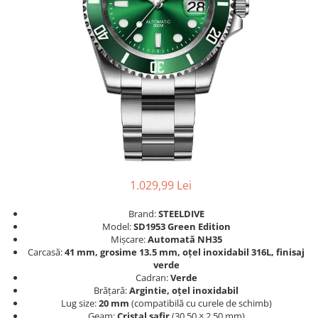
1.029,99 Lei
Brand:
STEELDIVE
Model:
SD1953 Green Edition
Mișcare:
Automată NH35
Carcasă:
41 mm, grosime 13.5 mm, oțel inoxidabil 316L, finisaj
verde
Cadran:
Verde
Brățară:
Argintie, oțel inoxidabil
Lug size:
20 mm
(compatibilă cu curele de schimb)
Geam:
Cristal safir
(30.50 × 2.50 mm)