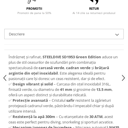
PROMOTII
RETUR
Promotii de pana la 50%
Ai 14 zile sa returnezi produsul
Descriere
Îndrăzneț și rafinat,
STEELDIVE SD1953 Green Edition
aduce un
plus de stil ceasurilor de scufundări prin combinația
spectaculoasă de
carcasă verde
,
cadran verde
și
brățară
argintie din oțel inoxidabil
. Este alegerea ideală pentru
pasionații care își doresc un ceas rezistent, dar și de efect.
✅
Design vibrant și solid
– Carcasa din oțel inoxidabil 316L,
finisată verde, cu diametru de
41 mm
și grosime de
13.5 mm
,
oferă un aspect distinct și durabilitate ridicată.
✅
Protecție avansată
– Cristalul
safir
rezistent la zgârieturi
protejează cadranul verde, păstrându-l impecabil chiar și după
utilizare intensă.
✅
Rezistență la apă 300m
– Cu etanșeitate de
30 ATM
, acest
ceas este perfect pentru diving, snorkeling și sporturi acvatice.
✅
Mecanism japonez de încredere
– Mișcarea automată
NH35