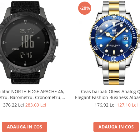
-28%
ilitar NORTH EDGE APACHE 46,
Ceas barbati Olevs Analog 
etru, Barometru, Cronometru,
Elegant Fashion Business Albas
ometru, Pedometru, Busola
376,22 Lei
283,69 Lei
176,92 Lei
127,10 Lei
ADAUGA IN COS
ADAUGA IN COS