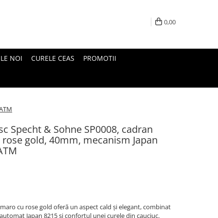
0,00
LE NOI
CURELE CEAS
PROMOTII
5ATM
sc Specht & Sohne SP0008, cadran
ă rose gold, 40mm, mecanism Japan
5ATM
maro cu rose gold oferă un aspect cald și elegant, combinat
utomat Japan 8215 și confortul unei curele din cauciuc.