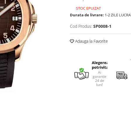
STOC EPUIZAT
Durata de livrare:
1-2 ZILE LUCR
Cod Produs:
SP0008-1
Adauga la Favorite
Alegerea
potrivita
Ai
garantie
24 de
luni!