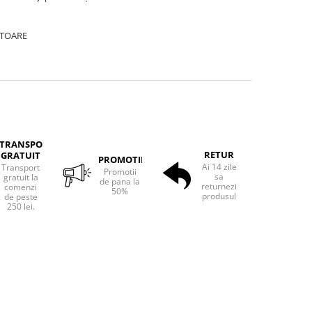
ATOARE
TRANSPORT
RETUR
GRATUIT
PROMOTII
Ai 14 zile
Transport
Promotii
sa
gratuit la
de pana la
returnezi
comenzi
50%
produsul
de peste
250 lei.