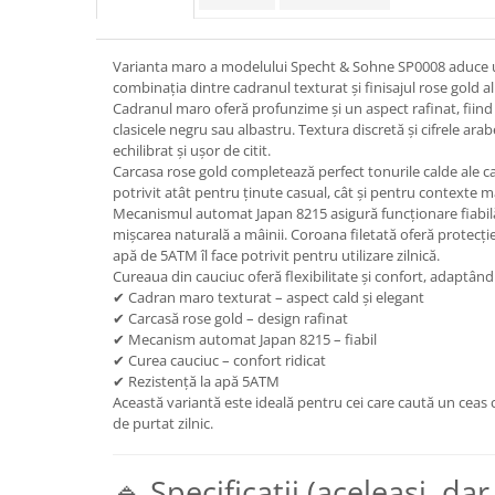
Varianta maro a modelului Specht & Sohne SP0008 aduce u
combinația dintre cadranul texturat și finisajul rose gold al
Cadranul maro oferă profunzime și un aspect rafinat, fiind o
clasicele negru sau albastru. Textura discretă și cifrele ara
echilibrat și ușor de citit.
Carcasa rose gold completează perfect tonurile calde ale c
potrivit atât pentru ținute casual, cât și pentru contexte m
Mecanismul automat Japan 8215 asigură funcționare fiabilă,
mișcarea naturală a mâinii. Coroana filetată oferă protecție
apă de 5ATM îl face potrivit pentru utilizare zilnică.
Cureaua din cauciuc oferă flexibilitate și confort, adaptând
✔ Cadran maro texturat – aspect cald și elegant
✔ Carcasă rose gold – design rafinat
✔ Mecanism automat Japan 8215 – fiabil
✔ Curea cauciuc – confort ridicat
✔ Rezistență la apă 5ATM
Această variantă este ideală pentru cei care caută un ceas c
de purtat zilnic.
🔹 Specificații (aceleași, da