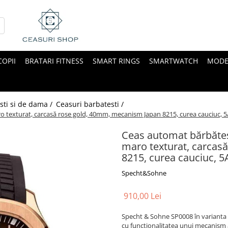
COPII
BRATARI FITNESS
SMART RINGS
SMARTWATCH
MODE
sti si de dama /
Ceasuri barbatesti /
 texturat, carcasă rose gold, 40mm, mecanism Japan 8215, curea cauciuc, 
Ceas automat bărbăte
maro texturat, carcas
8215, curea cauciuc, 
Specht&Sohne
910,00 Lei
Specht & Sohne SP0008 în varianta 
cu funcționalitatea unui mecanism a