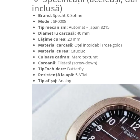
inclusă)
Brand:
Specht & Sohne
Model:
SP0008
Tip mecanism:
Automat – Japan 8215
Diametru carcasă:
40 mm
Lățime curea:
20 mm
Material carcasă:
Oțel inoxidabil (rose gold)
Material curea:
Cauciuc
Culoare cadran:
Maro texturat
Coroană:
Filetată (screw-down)
Tip închidere:
Butterfly
Rezistență la apă:
5 ATM
Tip afișaj:
Analog