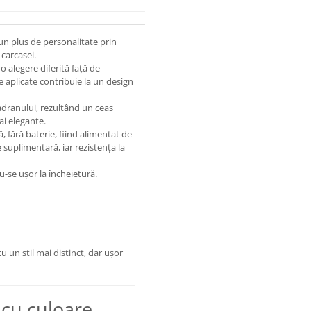
n plus de personalitate prin
 carcasei.
 alegere diferită față de
be aplicate contribuie la un design
adranului, rezultând un ceas
ai elegante.
 fără baterie, fiind alimentat de
 suplimentară, iar rezistența la
u-se ușor la încheietură.
u un stil mai distinct, dar ușor
r cu culoare