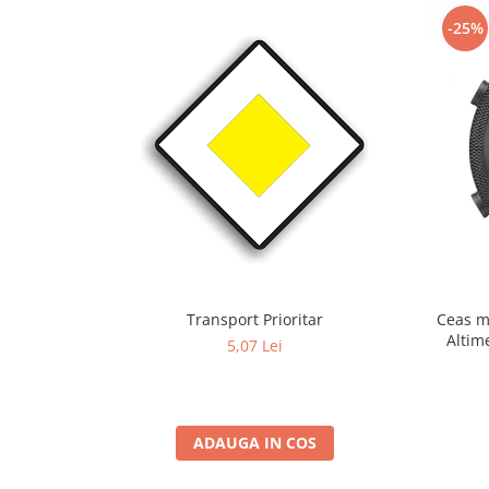
-25%
Transport Prioritar
Ceas m
Altim
5,07 Lei
Term
ADAUGA IN COS