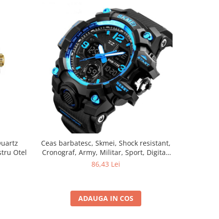
Quartz
Ceas barbatesc, Skmei, Shock resistant,
Ceas ba
tru Otel
Cronograf, Army, Militar, Sport, Digital,
Clasic Ret
Rezistent la apa si socuri, Albastru
Fa
86,43 Lei
ADAUGA IN COS