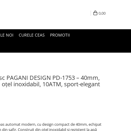
0,00
LE NOI
CURELE CEAS
PROMOTII
esc PAGANI DESIGN PD-1753 – 40mm,
oțel inoxidabil, 10ATM, sport-elegant
eas automat modern, cu design compact de 40mm, echipat
n safir. Construit din oțel inoxidabil și rezistent la apă