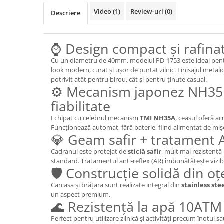
Video
(1)
Review-uri
(0)
Descriere
⌚ Design compact și rafina
Cu un diametru de 40mm, modelul PD-1753 este ideal pentr
look modern, curat și ușor de purtat zilnic. Finisajul metalic
potrivit atât pentru birou, cât și pentru ținute casual.
⚙️ Mecanism japonez NH35 –
fiabilitate
Echipat cu celebrul mecanism
TMI NH35A
, ceasul oferă ac
Funcționează automat, fără baterie, fiind alimentat de miș
💎 Geam safir + tratament 
Cadranul este protejat de
sticlă safir
, mult mai rezistentă
standard. Tratamentul anti-reflex (AR) îmbunătățește vizibi
🛡️ Construcție solidă din oț
Carcasa și brățara sunt realizate integral din
stainless ste
un aspect premium.
🌊 Rezistență la apă 10ATM
Perfect pentru utilizare zilnică și activități precum înotul