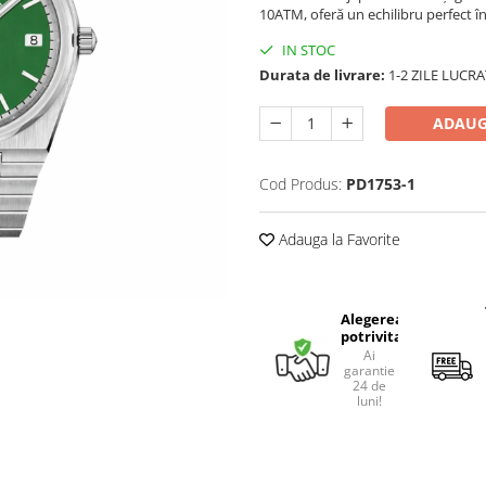
10ATM, oferă un echilibru perfect î
IN STOC
Durata de livrare:
1-2 ZILE LUCR
ADAUG
Cod Produs:
PD1753-1
Adauga la Favorite
Alegerea
potrivita
Ai
garantie
24 de
luni!