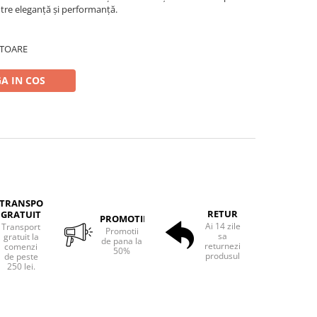
ntre eleganță și performanță.
ATOARE
A IN COS
TRANSPORT
RETUR
GRATUIT
PROMOTII
Ai 14 zile
Transport
Promotii
sa
gratuit la
de pana la
returnezi
comenzi
50%
produsul
de peste
250 lei.