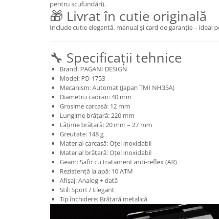
pentru scufundări).
🎁 Livrat în cutie originală
Include cutie elegantă, manual și card de garanție – ideal 
🔧 Specificații tehnice
Brand: PAGANI DESIGN
Model: PD-1753
Mecanism: Automat (Japan TMI NH35A)
Diametru cadran: 40 mm
Grosime carcasă: 12 mm
Lungime brățară: 220 mm
Lățime brățară: 20 mm – 27 mm
Greutate: 148 g
Material carcasă: Oțel inoxidabil
Material brățară: Oțel inoxidabil
Geam: Safir cu tratament anti-reflex (AR)
Rezistență la apă: 10 ATM
Afișaj: Analog + dată
Stil: Sport / Elegant
Tip închidere: Brățară metalică