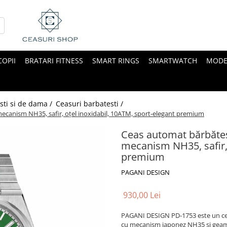
COPII
BRATARI FITNESS
SMART RINGS
SMARTWATCH
MODE
sti si de dama /
Ceasuri barbatesti /
anism NH35, safir, oțel inoxidabil, 10ATM, sport-elegant premium
Ceas automat bărbăt
mecanism NH35, safir, 
premium
PAGANI DESIGN
930,00 Lei
PAGANI DESIGN PD-1753 este un c
cu mecanism japonez NH35 și geam di