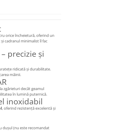
t
u orice încheietură, oferind un
 și cadranul minimalist îl fac
 precizie și
uratețe ridicată și durabilitate.
carea mâinii.
AR
 la zgârieturi decât geamul
litatea în lumină puternică.
el inoxidabil
el
, oferind rezistență excelentă și
 sau dușul (nu este recomandat