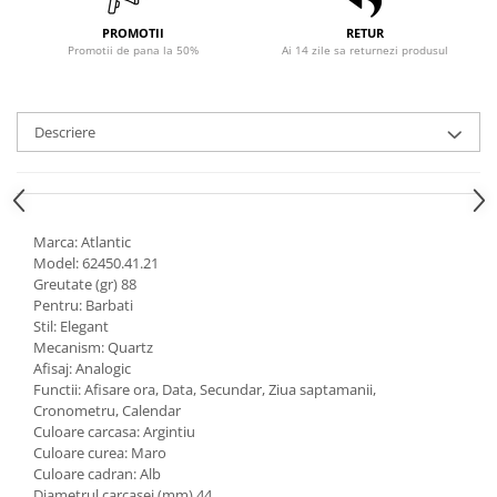
PROMOTII
RETUR
Promotii de pana la 50%
Ai 14 zile sa returnezi produsul
Descriere
Marca: Atlantic
Model: 62450.41.21
Greutate (gr) 88
Pentru: Barbati
Stil: Elegant
Mecanism: Quartz
Afisaj: Analogic
Functii: Afisare ora, Data, Secundar, Ziua saptamanii,
Cronometru, Calendar
Culoare carcasa: Argintiu
Culoare curea: Maro
Culoare cadran: Alb
Diametrul carcasei (mm) 44