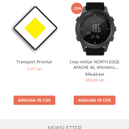
-25%
Transport Prioritar
Ceas militar NORTH EDGE
APACHE 46, Altimetru,
5,07 Lei
Barometru, Cronometru,
376,22 Lei
Termometru, Pedometru,
283,69 Lei
Busola
ADAUGA IN COS
ADAUGA IN COS
NEWSLETTER