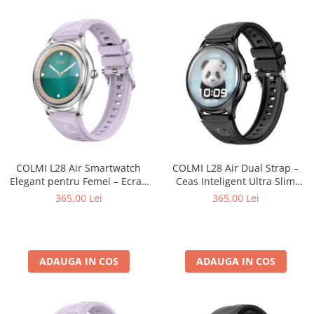
COLMI L28 Air Smartwatch
COLMI L28 Air Dual Strap –
Elegant pentru Femei – Ecran
Ceas Inteligent Ultra Slim
AMOLED 1.32”, Apeluri
1.32” AMOLED, Bluetooth 5.2,
365,00 Lei
365,00 Lei
Bluetooth, Curea din Silicon și
Puls, Oxigen, Somn, Curea
Piele Naturală, Monitorizare
Sport din Silicon + Curea
Sănătate & Fitness
Elegantă din Piele Naturală
ADAUGA IN COS
ADAUGA IN COS