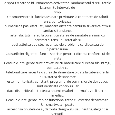
dispozitiv care sa iti urmareasca activitatea, randamentul si rezultatele
la anumite intervale de
timp.
Un smartwatch iti furnizeaza date privitoare la cantitatea de calorii
arse, contorizeaza
numarul de pasi efectuati, masoara distanta parcursa si verifica ritmul
cardiac si tensiunea
arteriala. Esti mereu la curent cu starea de sanatate a inimii, cu
parametrii tensiunii arteriale si
poti astfel sa depistezi eventualele probleme cardiace sau de
hipertensiune.
Ceasurile inteligente – functii speciale pentru ridicarea confortului de
viata
Ceasurile inteligente sunt prevazute cu baterii care dureaza zile intregi,
comparativ cu
telefonul care necesita o sursa de alimentare o data la cateva ore. In
plus, starea de sanatate
este monitorizata constant, programul de somn si orele de repaos
sunt verificate continuu. Iar
daca dispozitivul detecteaza anumite valori anormale, vei fi alertat
imediat.
Ceasurile inteligente imbina functionalitatea cu estetica desavarsita.
Un smartwatch poate
accesoriza tinutele de zi, datorita design-ului sau neutru, elegant si
versatil.