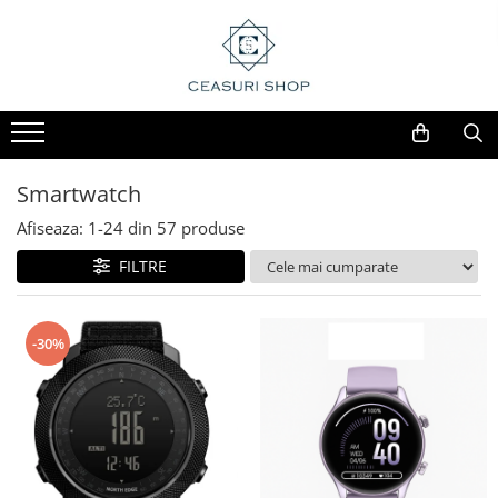
Smartwatch
Afiseaza:
1-
24
din
57
produse
FILTRE
-30%