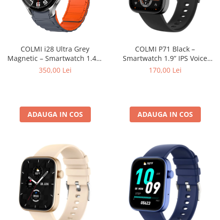
COLMI i28 Ultra Grey
COLMI P71 Black –
Magnetic – Smartwatch 1.43”
Smartwatch 1.9” IPS Voice
AMOLED Always-On, AI GPT
Calling, Voice Assistant,
350,00 Lei
170,00 Lei
Assistant, Bluetooth 5.3,
Bluetooth 5.2, IP68
Prayer Times, Curea
Waterproof, Android & iOS
Magnetică Gri, IP68
Waterproof
ADAUGA IN COS
ADAUGA IN COS