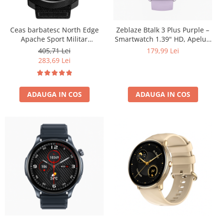
Ceas barbatesc North Edge
Zeblaze Btalk 3 Plus Purple –
Apache Sport Militar
Smartwatch 1.39" HD, Apeluri
Altimetru Busola Temperatura
Bluetooth, HR, SpO₂, Fitness,
405,71 Lei
179,99 Lei
Barometru Alarma Negru
14 Zile
283,69 Lei
ADAUGA IN COS
ADAUGA IN COS