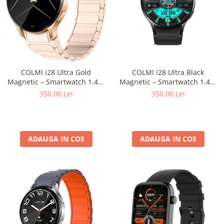
COLMI i28 Ultra Gold
COLMI i28 Ultra Black
Magnetic – Smartwatch 1.43”
Magnetic – Smartwatch 1.43”
AMOLED Always-On, AI GPT
AMOLED Always-On, AI GPT
350,00 Lei
350,00 Lei
Assistant, Bluetooth 5.3,
Assistant, Bluetooth 5.3,
Prayer Times, Curea
Prayer Times, Curea
Magnetică Auriu, IP68
Magnetică Neagră, IP68
Waterproof
Waterproof
ADAUGA IN COS
ADAUGA IN COS