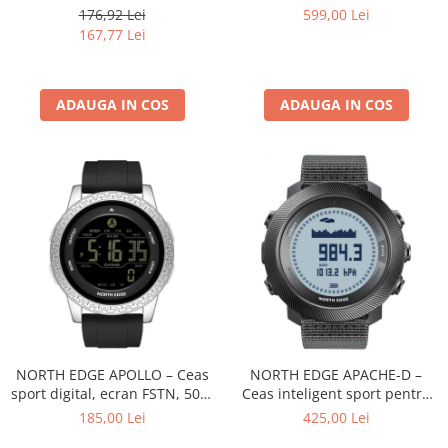
iOS si Android
bărbați, GPS, ecran AMOLED,
176,92 Lei
599,00 Lei
rezistent 50M, cu altimetru,
167,77 Lei
barometru și busolă
ADAUGA IN COS
ADAUGA IN COS
NORTH EDGE APOLLO – Ceas
NORTH EDGE APACHE-D –
sport digital, ecran FSTN, 50M
Ceas inteligent sport pentru
rezistent la apă, cronometru,
scufundări, altimetru,
185,00 Lei
425,00 Lei
alarme multiple, curea silicon,
barometru, busolă,