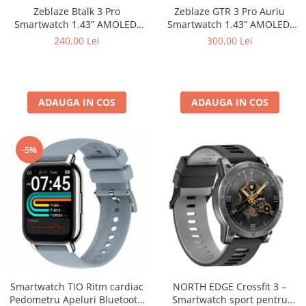
Zeblaze Btalk 3 Pro
Zeblaze GTR 3 Pro Auriu
Smartwatch 1.43” AMOLED,
Smartwatch 1.43” AMOLED,
Apeluri Bluetooth, IP68, HR,
Oțel Inoxidabil, Apeluri
240,00 Lei
300,00 Lei
SpO₂, 14 Zile Autonomie
Bluetooth & Sănătate 24/7
ADAUGA IN COS
ADAUGA IN COS
-5%
Smartwatch TIO Ritm cardiac
NORTH EDGE Crossfit 3 –
Pedometru Apeluri Bluetooth
Smartwatch sport pentru