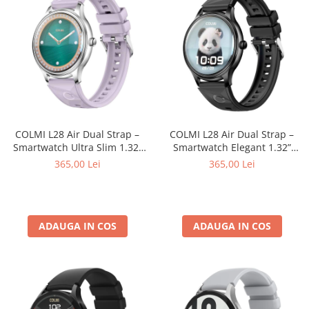
COLMI L28 Air Dual Strap –
COLMI L28 Air Dual Strap –
Smartwatch Ultra Slim 1.32”
Smartwatch Elegant 1.32”
AMOLED, Bluetooth 5.2,
AMOLED, Bluetooth 5.2, Puls,
365,00 Lei
365,00 Lei
Monitorizare Sănătate, Curea
Somn, SpO₂, 2 Curele (Silicon
Silicon + Oțel Inoxidabil,
+ Oțel), Waterproof, Android &
Rezistent la Apă
iOS
ADAUGA IN COS
ADAUGA IN COS