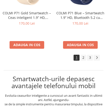
COLMI P71 Gold Smartwatch –
COLMI P71 Blue – Smartwatch
Ceas inteligent 1.9” HD,
1.9” HD, Bluetooth 5.2 cu
Apeluri Bluetooth, Voice
Apeluri și Asistent Vocal,
170,00 Lei
170,00 Lei
Assistant, Monitorizare
Monitorizare Sănătate, IP68
Sănătate, IP68 Waterproof,
Waterproof, Android & iOS
Android & iOS
ADAUGA IN COS
ADAUGA IN COS
1
2
3
Smartwatch-urile depasesc
avantajele telefonului mobil
Evolutia ceasurilor inteligente a cunoscut un avant fantastic in ultimii
ani. Astfel, ajungandu-
se de la simple instrumente pentru masurarea timpului, la dispozitive