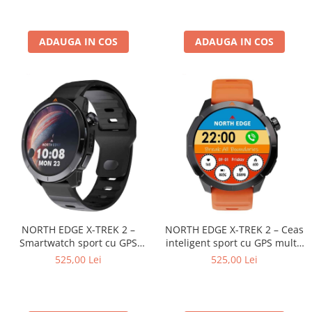
ușor și durabil
pedometru, calorii, rezistent
10ATM
ADAUGA IN COS
ADAUGA IN COS
NORTH EDGE X-TREK 2 –
NORTH EDGE X-TREK 2 – Ceas
Smartwatch sport cu GPS
inteligent sport cu GPS multi-
precis, ecran AMOLED 1.43”,
satelit, ecran AMOLED 1.43”,
525,00 Lei
525,00 Lei
apel Bluetooth, monitorizare
apeluri prin Bluetooth și 60+
sănătate și 60 moduri sport
moduri sport