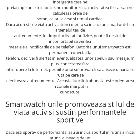
inteligente care ne
preiau apelurile telefonice, ne monitorizeaza activitatea fizica, sau ne
calculeaza orele de
somn, caloriile arse si ritmul cardiac.
Daca ai un stil de viata activ, atunci merita sa incluzi un smartwatch in
arsenalul tau de
antrenamente. In timpul activitatilor fizice, poate fi destul de
inconfortabil sa verifici
mesajele si notificarile de pe telefon. Datorita unui smartwatch esti
permanent conectat la
telefon, deci vei fi alertat in eventualitatea unor apeluri sau mesaje. In
plus, conectarea fara
intrerupere la Internet, permite unui smartwatch sa afiseze o harta cu
ruta pe care se
efectueaza antrenamentul. Aceasta functie imbunatateste orientarea
in zonele mai putin
cunoscute.
Smartwatch-urile promoveaza stilul de
viata activ si sustin performantele
sportive
Daca esti sportiv de performanta, sau ai inclus sportul in rutina zilnica,
atunci ai nevoie de un