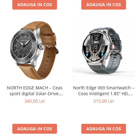
ADAUGA IN COS
ADAUGA IN COS
NORTH EDGE MACH – Ceas
North Edge V69 Smartwatch –
sport digital Solar-Drive,
Ceas Inteligent 1.85” HD,
încărcare solară, rezistent la
Bluetooth 5.0, Puls, Tensiune,
340,00 Lei
315,00 Lei
apă 50M, curea TPR+Nylon,
Apeluri, IP67, Baterie 710mAh,
carcasă inox
Da Fit App
ADAUGA IN COS
ADAUGA IN COS