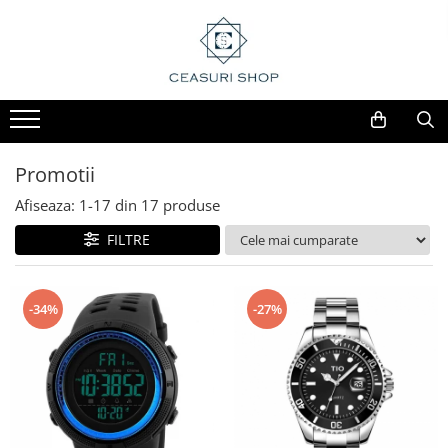
Promotii
Afiseaza:
1-
17
din
17
produse
FILTRE
-34%
-27%