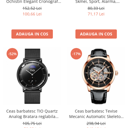
Ochistin Elegant Cronograf
Skmei, Sport, Alarma,
Luxury Fashion Business
Cronometru, Digital, Camuflaj,
152,52 Lei
80,33 Lei
Analog Quartz
Army Green
100,66 Lei
71,17 Lei
ADAUGA IN COS
ADAUGA IN COS
-52%
-17%
Ceas barbatesc TIO Quartz
Ceas barbatesc Tevise
Analog Bratara reglabila
Mecanic Automatic Skeleton
Fashion Elegant Luxury Otel
Luxury Piele Elegant Clasic
105,75 Lei
298,94 Lei
inoxidabil