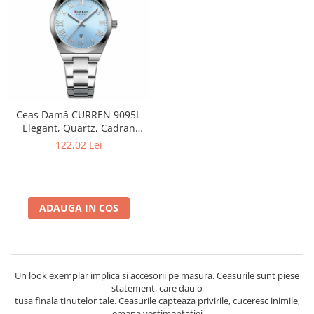
Ceas Damă CURREN 9095L
Elegant, Quartz, Cadran
Albastru, Brățară și Carcasă
122,02 Lei
Argintie, Calendar, Rezistent
la Apă 3 ATM
ADAUGA IN COS
Un look exemplar implica si accesorii pe masura. Ceasurile sunt piese
statement, care dau o
tusa finala tinutelor tale. Ceasurile capteaza privirile, cuceresc inimile,
emana vestimentatiei