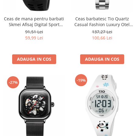
Ceas de mana pentru barbati
Ceas barbatesc Tio Quartz
Skmei Afisaj Digital Sport
Casual Fashion Luxury Otel
Rezistent la socuri si apa
inoxidabil
91,51 Lei
137,27 Lei
59,99 Lei
100,66 Lei
ADAUGA IN COS
ADAUGA IN COS
-19%
-27%