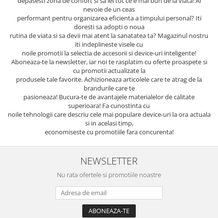
depasesti zona de confort si sa iei tot ce e mai bun de la viata! Ai
nevoie de un ceas
performant pentru organizarea eficienta a timpului personal? Iti
doresti sa adopti o noua
rutina de viata si sa devii mai atent la sanatatea ta? Magazinul nostru
iti indeplineste visele cu
noile promotii la selectia de accesorii si device-uri inteligente!
Aboneaza-te la newsletter, iar noi te rasplatim cu oferte proaspete si
cu promotii actualizate la
produsele tale favorite. Achizioneaza articolele care te atrag de la
brandurile care te
pasioneaza! Bucura-te de avantajele materialelor de calitate
superioara! Fa cunostinta cu
noile tehnologii care descriu cele mai populare device-uri la ora actuala
si in acelasi timp,
economiseste cu promotiile fara concurenta!
NEWSLETTER
Nu rata ofertele si promotiile noastre