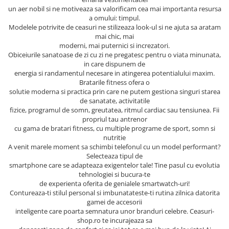
un aer nobil si ne motiveaza sa valorificam cea mai importanta resursa
a omului: timpul.
Modelele potrivite de ceasuri ne stilizeaza look-ul si ne ajuta sa aratam
mai chic, mai
moderni, mai puternici si increzatori.
Obiceiurile sanatoase de zi cu zi ne pregatesc pentru o viata minunata,
in care dispunem de
energia si randamentul necesare in atingerea potentialului maxim.
Bratarile fitness ofera o
solutie moderna si practica prin care ne putem gestiona singuri starea
de sanatate, activitatile
fizice, programul de somn, greutatea, ritmul cardiac sau tensiunea. Fii
propriul tau antrenor
cu gama de bratari fitness, cu multiple programe de sport, somn si
nutritie
A venit marele moment sa schimbi telefonul cu un model performant?
Selecteaza tipul de
smartphone care se adapteaza exigentelor tale! Tine pasul cu evolutia
tehnologiei si bucura-te
de experienta oferita de genialele smartwatch-uri!
Contureaza-ti stilul personal si imbunatateste-ti rutina zilnica datorita
gamei de accesorii
inteligente care poarta semnatura unor branduri celebre. Ceasuri-
shop.ro te incurajeaza sa