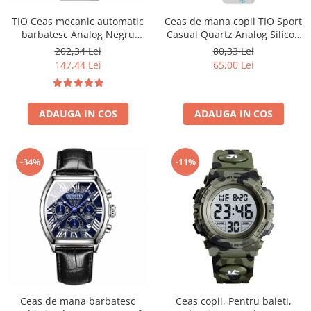
TIO Ceas mecanic automatic
Ceas de mana copii TIO Sport
barbatesc Analog Negru
Casual Quartz Analog Silicon
Bratara reglabila
Alb
202,34 Lei
80,33 Lei
147,44 Lei
65,00 Lei
ADAUGA IN COS
ADAUGA IN COS
-34%
-11%
Ceas de mana barbatesc
Ceas copii, Pentru baieti,