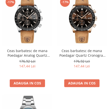
-17%
-17%
Ceas barbatesc de mana
Ceas barbatesc de mana
Poedagar Analog Quartz
Poedagar Quartz Cronograf
Cronograf Piele naturala Maro
Business Piele naturala Maro
176,92 Lei
176,92 Lei
Negru
147,44 Lei
147,44 Lei
ADAUGA IN COS
ADAUGA IN COS