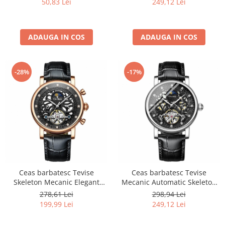
50,83 Lei
249,12 Lei
ADAUGA IN COS
ADAUGA IN COS
-28%
-17%
Ceas barbatesc Tevise
Ceas barbatesc Tevise
Skeleton Mecanic Elegant
Mecanic Automatic Skeleton
Fashion Automatic Self Wind
Curea piele Negru
278,61 Lei
298,94 Lei
Luxury Negru
199,99 Lei
249,12 Lei