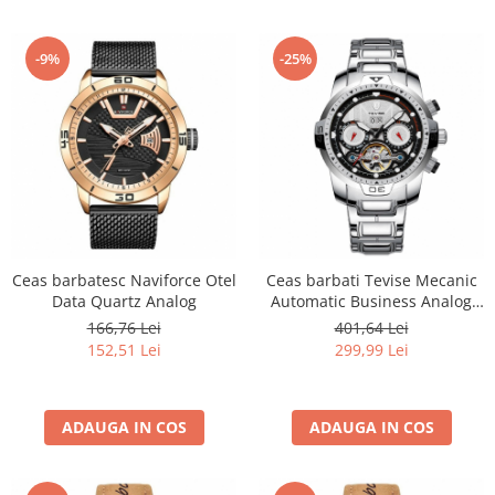
-9%
-25%
Ceas barbatesc Naviforce Otel
Ceas barbati Tevise Mecanic
Data Quartz Analog
Automatic Business Analog
Skeleton Argintiu
166,76 Lei
401,64 Lei
152,51 Lei
299,99 Lei
ADAUGA IN COS
ADAUGA IN COS