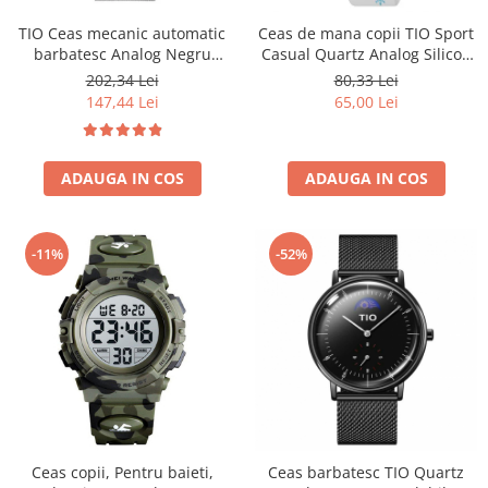
TIO Ceas mecanic automatic
Ceas de mana copii TIO Sport
barbatesc Analog Negru
Casual Quartz Analog Silicon
Bratara reglabila
Alb
202,34 Lei
80,33 Lei
147,44 Lei
65,00 Lei
ADAUGA IN COS
ADAUGA IN COS
-11%
-52%
Ceas copii, Pentru baieti,
Ceas barbatesc TIO Quartz