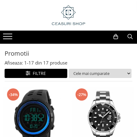
Promotii
Afiseaza:
1-
17
din
17
produse
FILTRE
-34%
-27%