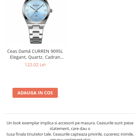
Ceas Damă CURREN 9095L
Elegant, Quartz, Cadran
Albastru, Brățară și Carcasă
122,02 Lei
Argintie, Calendar, Rezistent
la Apă 3 ATM
ADAUGA IN COS
Un look exemplar implica si accesorii pe masura. Ceasurile sunt piese
statement, care dau o
tusa finala tinutelor tale. Ceasurile capteaza privirile, cuceresc inimile,
emana vestimentatiei