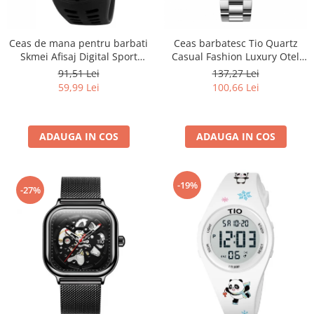
Ceas de mana pentru barbati
Ceas barbatesc Tio Quartz
Skmei Afisaj Digital Sport
Casual Fashion Luxury Otel
Rezistent la socuri si apa
inoxidabil
91,51 Lei
137,27 Lei
59,99 Lei
100,66 Lei
ADAUGA IN COS
ADAUGA IN COS
-19%
-27%