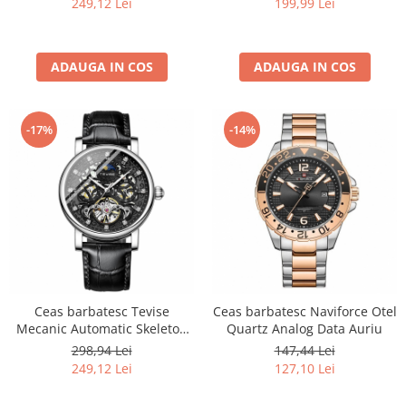
249,12 Lei
199,99 Lei
ADAUGA IN COS
ADAUGA IN COS
-17%
-14%
Ceas barbatesc Tevise
Ceas barbatesc Naviforce Otel
Mecanic Automatic Skeleton
Quartz Analog Data Auriu
Curea piele Negru
298,94 Lei
147,44 Lei
249,12 Lei
127,10 Lei