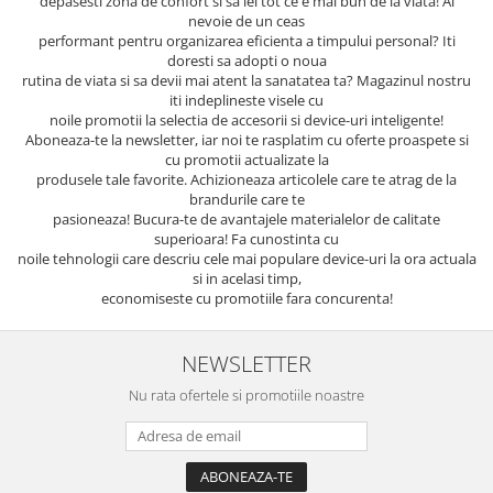
depasesti zona de confort si sa iei tot ce e mai bun de la viata! Ai
nevoie de un ceas
performant pentru organizarea eficienta a timpului personal? Iti
doresti sa adopti o noua
rutina de viata si sa devii mai atent la sanatatea ta? Magazinul nostru
iti indeplineste visele cu
noile promotii la selectia de accesorii si device-uri inteligente!
Aboneaza-te la newsletter, iar noi te rasplatim cu oferte proaspete si
cu promotii actualizate la
produsele tale favorite. Achizioneaza articolele care te atrag de la
brandurile care te
pasioneaza! Bucura-te de avantajele materialelor de calitate
superioara! Fa cunostinta cu
noile tehnologii care descriu cele mai populare device-uri la ora actuala
si in acelasi timp,
economiseste cu promotiile fara concurenta!
NEWSLETTER
Nu rata ofertele si promotiile noastre