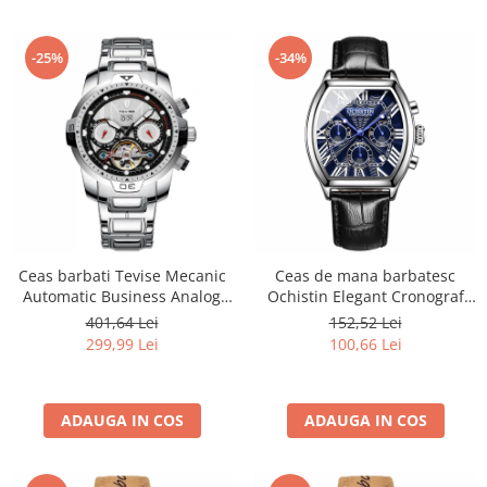
-25%
-34%
Ceas barbati Tevise Mecanic
Ceas de mana barbatesc
Automatic Business Analog
Ochistin Elegant Cronograf
Skeleton Argintiu
Luxury Fashion Business
401,64 Lei
152,52 Lei
Analog Quartz
299,99 Lei
100,66 Lei
ADAUGA IN COS
ADAUGA IN COS