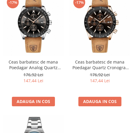
-17%
-17%
Ceas barbatesc de mana
Ceas barbatesc de mana
Poedagar Analog Quartz
Poedagar Quartz Cronograf
Cronograf Piele naturala Maro
Business Piele naturala Maro
176,92 Lei
176,92 Lei
Negru
147,44 Lei
147,44 Lei
ADAUGA IN COS
ADAUGA IN COS