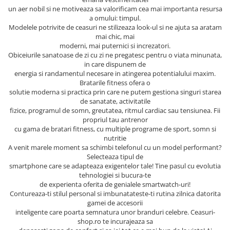
un aer nobil si ne motiveaza sa valorificam cea mai importanta resursa
a omului: timpul.
Modelele potrivite de ceasuri ne stilizeaza look-ul si ne ajuta sa aratam
mai chic, mai
moderni, mai puternici si increzatori.
Obiceiurile sanatoase de zi cu zi ne pregatesc pentru o viata minunata,
in care dispunem de
energia si randamentul necesare in atingerea potentialului maxim.
Bratarile fitness ofera o
solutie moderna si practica prin care ne putem gestiona singuri starea
de sanatate, activitatile
fizice, programul de somn, greutatea, ritmul cardiac sau tensiunea. Fii
propriul tau antrenor
cu gama de bratari fitness, cu multiple programe de sport, somn si
nutritie
A venit marele moment sa schimbi telefonul cu un model performant?
Selecteaza tipul de
smartphone care se adapteaza exigentelor tale! Tine pasul cu evolutia
tehnologiei si bucura-te
de experienta oferita de genialele smartwatch-uri!
Contureaza-ti stilul personal si imbunatateste-ti rutina zilnica datorita
gamei de accesorii
inteligente care poarta semnatura unor branduri celebre. Ceasuri-
shop.ro te incurajeaza sa