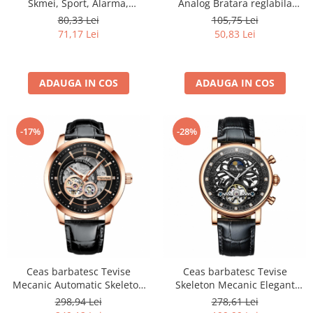
Skmei, Sport, Alarma,
Analog Bratara reglabila
Cronometru, Digital, Camuflaj,
Fashion Elegant Luxury Otel
80,33 Lei
105,75 Lei
Army Green
inoxidabil
71,17 Lei
50,83 Lei
ADAUGA IN COS
ADAUGA IN COS
-17%
-28%
Ceas barbatesc Tevise
Ceas barbatesc Tevise
Mecanic Automatic Skeleton
Skeleton Mecanic Elegant
Luxury Piele Elegant Clasic
Fashion Automatic Self Wind
298,94 Lei
278,61 Lei
Luxury Negru