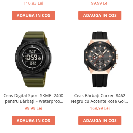
Brățară și Carcasă din Oțel
inoxidabil, rezistent la apă
110,83 Lei
99,99 Lei
Inoxidabil, Cadran Albastru,
30M
Indici Luminoși
ADAUGA IN COS
ADAUGA IN COS
Ceas Digital Sport SKMEI 2400
Ceas Bărbați Curren 8462
pentru Bărbați – Waterproof
Negru cu Accente Rose Gold,
50M, LED, Alarmă, Verde
Cronograf Quartz, Curea
99,99 Lei
169,99 Lei
Militar
Silicon Neagră, 45 mm
ADAUGA IN COS
ADAUGA IN COS