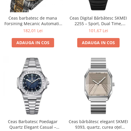
Ceas barbatesc de mana
Ceas Digital Bărbătesc SKMEI
Forsining Mecanic Automatic
2255 – Sport, Dual Time,
Skeleton Analog Argintiu
Cronometru, Agenda
182,01 Lei
101,67 Lei
Auriu
Telefonică, Casual, Afișaj LED
ADAUGA IN COS
ADAUGA IN COS
Ceas Barbatesc Poedagar
Ceas bărbătesc elegant SKMEI
Quartz Elegant Casual –
9393, quartz, curea oțel