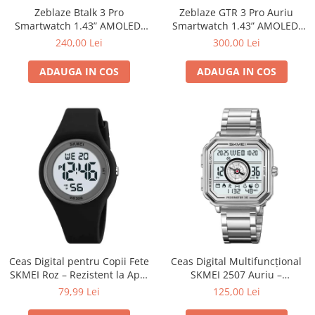
Zeblaze Btalk 3 Pro
Zeblaze GTR 3 Pro Auriu
Smartwatch 1.43” AMOLED,
Smartwatch 1.43” AMOLED,
Apeluri Bluetooth, IP68, HR,
Oțel Inoxidabil, Apeluri
240,00 Lei
300,00 Lei
SpO₂, 14 Zile Autonomie
Bluetooth & Sănătate 24/7
ADAUGA IN COS
ADAUGA IN COS
Ceas Digital pentru Copii Fete
Ceas Digital Multifuncțional
SKMEI Roz – Rezistent la Apă,
SKMEI 2507 Auriu –
Alarmă, Cronometru
Pedometru, Countdown și
79,99 Lei
125,00 Lei
Dual Time