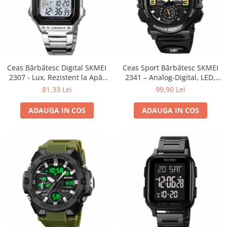
Ceas Bărbătesc Digital SKMEI
Ceas Sport Bărbătesc SKMEI
2307 - Lux, Rezistent la Apă,
2341 – Analog-Digital, LED,
LED, Cronometru, Inoxidabil
Rezistent la Apă 5ATM,
81,33 Lei
99,90 Lei
Alarmă, Cronometru, Dial
Mare
ADAUGA IN COS
ADAUGA IN COS