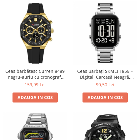
Ceas bărbătesc Curren 8489
Ceas Bărbați SKMEI 1859 –
negru-auriu cu cronograf,
Digital, Carcasă Neagră,
curea din silicon și afișare
Brățară Inox Argintie, LED,
159,99 Lei
90,50 Lei
dată
Cronometru, Waterproof
ADAUGA IN COS
ADAUGA IN COS