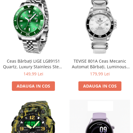
Ceas Bărbați LIGE LG89151
TEVISE 801A Ceas Mecanic
Quartz, Luxury Stainless Steel,
Automat Bărbați, Luminous,
Waterproof 3ATM, Luminous,
Calendar Complet,
149,99 Lei
179,99 Lei
Calendar, Cronometru
Waterproof 3ATM, Business
ADAUGA IN COS
ADAUGA IN COS