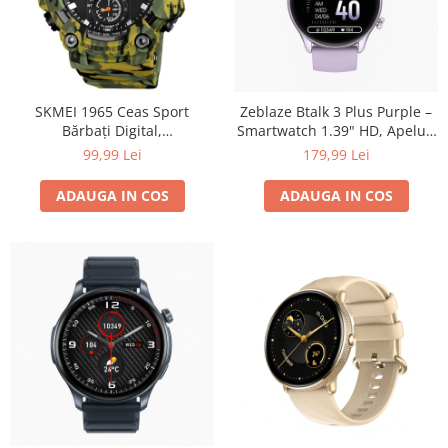
SKMEI 1965 Ceas Sport
Zeblaze Btalk 3 Plus Purple –
Bărbați Digital,
Smartwatch 1.39" HD, Apeluri
Multifuncțional, 5ATM
Bluetooth, HR, SpO₂, Fitness,
99,99 Lei
179,99 Lei
Waterproof, Alarmă,
14 Zile
Cronometru, Lumină LED,
ADAUGA IN COS
ADAUGA IN COS
Calendar