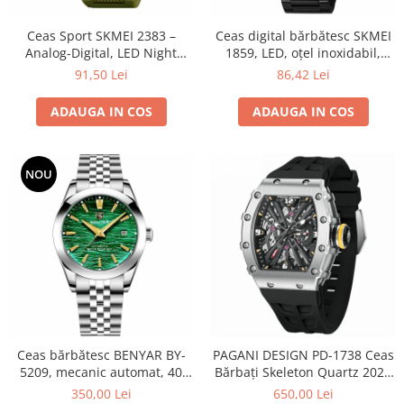
Ceas Sport SKMEI 2383 –
Ceas digital bărbătesc SKMEI
Analog-Digital, LED Night
1859, LED, oțel inoxidabil,
Light, Cronometru, Calendar,
waterproof 5ATM
91,50 Lei
86,42 Lei
Rezistent la Apă 5ATM, Dual
Time, Shockproof
ADAUGA IN COS
ADAUGA IN COS
NOU
Ceas bărbătesc BENYAR BY-
PAGANI DESIGN PD-1738 Ceas
5209, mecanic automat, 40
Bărbați Skeleton Quartz 2025
mm, diver, rezistent la apă
| Safir, Curea Silicon,
350,00 Lei
650,00 Lei